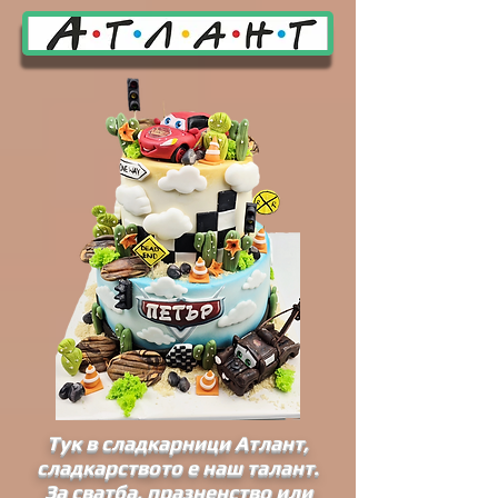
Тук в сладкарници Атлант,
сладкарството е наш талант.
За сватба, празненство или