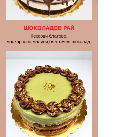
ШОКОЛАДОВ РАЙ
Кексови блатове,
маскарпоне,малини,бял течен шоколад,
залята с млечен шоколад.