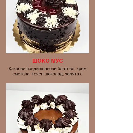
ШОКО МУС
Какаови пандишпанови блатове, крем
сметана, течен шоколад, залята с
тъмен шоколад..
10 ПОРЦИИ - 20euro
16 ПОРЦИИ - 28euro