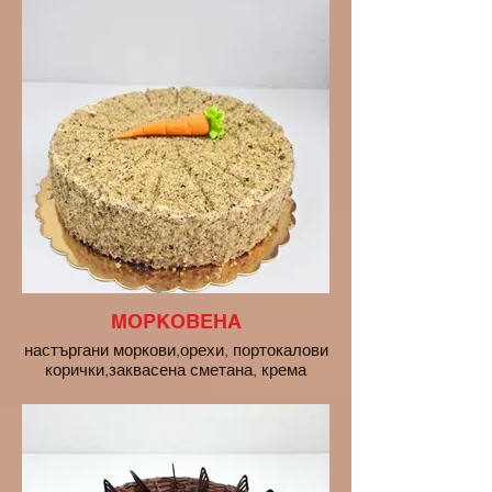
МОРКОВЕНА
настъргани моркови,орехи, портокалови
корички,заквасена сметана, крема
сирене