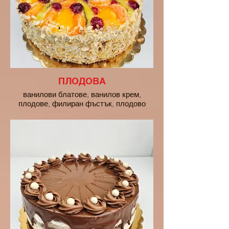
ПЛОДОВА
ванилови блатове, ванилов крем,
плодове, филиран фъстък, плодово
желе