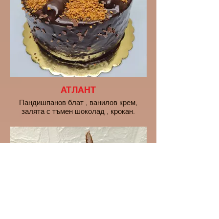
АТЛАНТ
Пандишпанов блат , ванилов крем,
залята с тъмен шоколад , крокан.
10 ПОРЦИИ - 20euro
16 ПОРЦИИ - 28euro