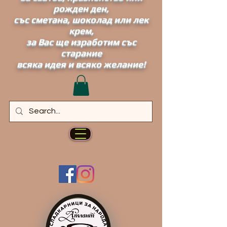
рожден ден,
със сметана, шоколад или лек
крем,
за Вас ще израбoтим със
старание
всяка идея и всяко желание!