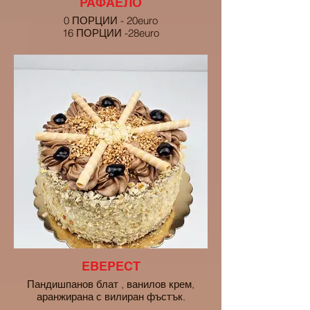
РАФАЕЛО
0 ПОРЦИИ - 20euro
16 ПОРЦИИ -28euro
ЕВЕРЕСТ
Пандишпанов блат , ванилов крем,
аранжирана с вилиран фъстък.
10 ПОРЦИИ - 20euro