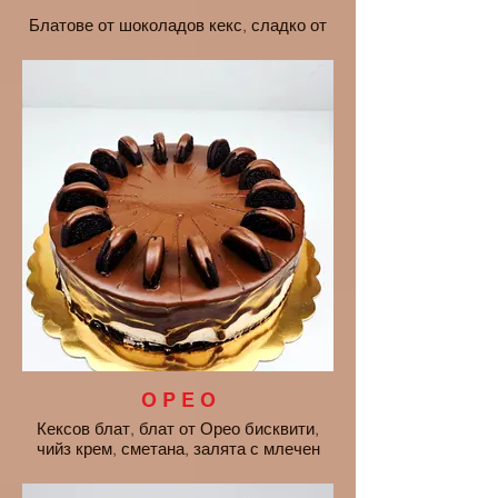
Блатове от шоколадов кекс, сладко от
боровинки,шоколадов крем, залята с
бял шоколад
цена на парче - 3EU
О Р Е О
Кексов блат, блат от Орео бисквити,
чийз крем, сметана, залята с млечен
шоколад.
цена на парче - 3 euro