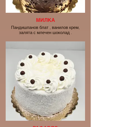
МИЛКА
Пандишпанов блат , ванилов крем,
залята с млечен шоколад .
10 ПОРЦИИ - 20euro
16 ПОРЦИИ - 28euro