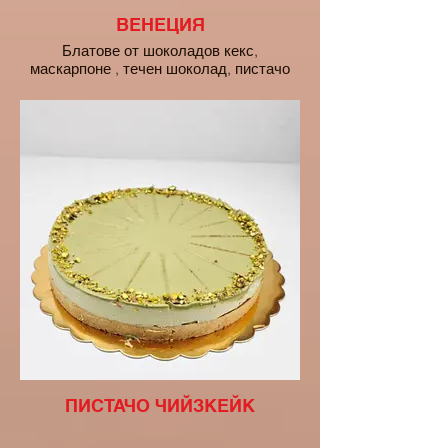
ВЕНЕЦИЯ
Блатове от шоколадов кекс,
маскарпоне , течен шоколад, пистачо
крем залята с пистачо шоколад.
цена на парче - 3 euro
ПИСТАЧО ЧИЙЗКЕЙК